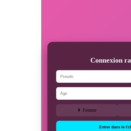
Connexion ra
👩 Femme
Entrer dans le t'c