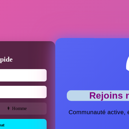
pide
Rejoins 
👨 Homme
Communauté active, 
hat