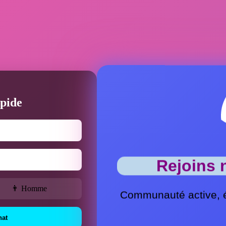
pide
Rejoins 
👨 Homme
Communauté active, 
hat