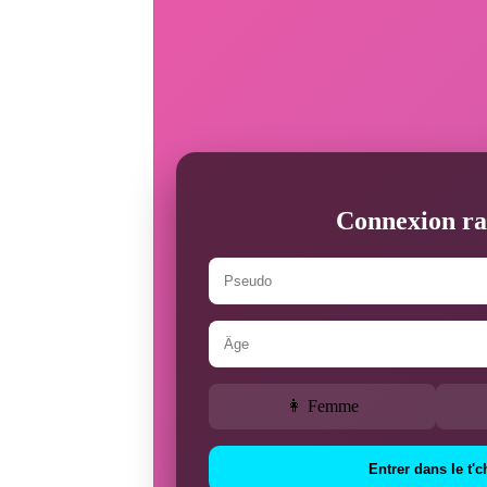
Connexion ra
👩 Femme
Entrer dans le t'c